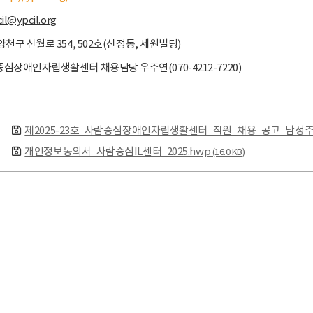
il@ypcil.org
 양천구 신월로 354, 502호(신정동, 세원빌딩)
람중심장애인자립생활센터 채용담당 우주연(070-4212-7220)
제2025-23호_사람중심장애인자립생활센터_직원_채용_공고_남성주
개인정보동의서_사람중심IL센터_2025.hwp
(16.0 KB)