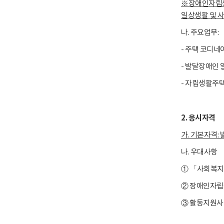
※장애인자립생
일상생활 및 
나. 주요업무:
- 주택 코디네
- 발달장애인 
- 자립생활주
2. 응시자격
가. 기본자격:
나. 우대사항
① 「사회복지
② 장애인자립
③ 활동지원사