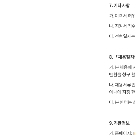
7. 기타사항
가. 이력서 허
나. 지원서 접
다. 전형일자는
8. 「채용절차
가. 본 채용에
반환을 청구 할
나. 채용서류 
이내에 지정 한
다. 본 센터는
9. 기관정보
가. 홈페이지:
h