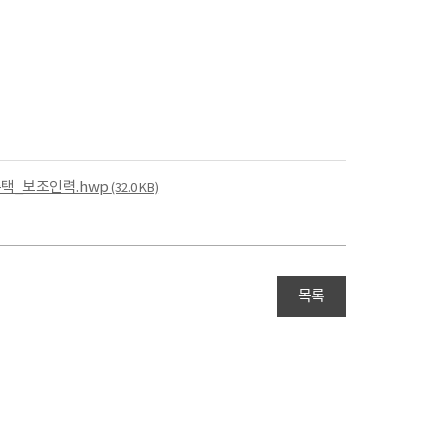
택_보조인력.hwp
(32.0 KB)
목록