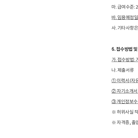
마. 급여수준:
바. 임용예정일: 
사. 기타사항
6. 접수방법 
가.
접수방법
:
나. 제출서류
① 이력서(자유
② 자기소개서
③ 개인정보수
※ 허위사실 작
※ 자격증, 졸