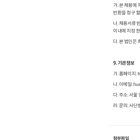
가. 본 채용에
반환을 청구 할
나. 채용서류 
이내에 지정 한
다. 본 법인은
9. 기관정보
가. 홈페이지: ht
나. 이메일: hum
다. 주소: 서울
라. 문의: 사단
첨부파일