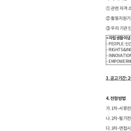
① 관련 자격 
② 활동지원기
③ 우리 기관 
<자립생활이념과
- PEOPLE:
- RIGHTS&
- INNOVAT
- EMPOWER
3. 공고기간: 202
4. 전형방법
가. 1차-서류
나. 2차-필기
다. 3차-면접